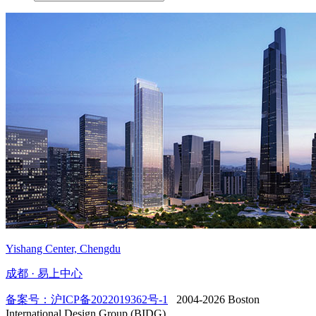
Yishang Center, Chengdu
成都 · 易上中心
备案号：沪ICP备2022019362号-1
2004-2026 Boston
International Design Group (BIDG).