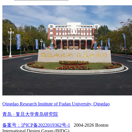
Qingdao Research Institute of Fudan University, Qingdao
青岛 · 复旦大学青岛研究院
备案号：沪ICP备2022019362号-1
2004-2026 Boston
International Design Group (BIDG).