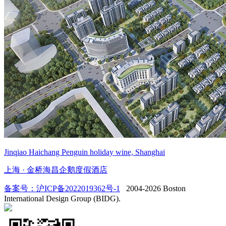
Jinqiao Haichang Penguin holiday wine, Shanghai
上海 · 金桥海昌企鹅度假酒店
备案号：沪ICP备2022019362号-1
2004-2026 Boston
International Design Group (BIDG).