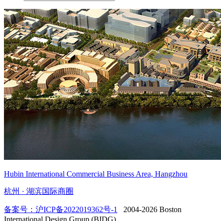
Hubin International Commercial Business Area, Hangzhou
杭州 · 湖滨国际商圈
备案号：沪ICP备2022019362号-1
2004-2026 Boston
International Design Group (BIDG).