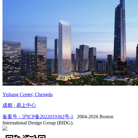
Yishang Center, Chengdu
成都 · 易上中心
备案号：沪ICP备2022019362号-1
2004-2026 Boston
International Design Group (BIDG).