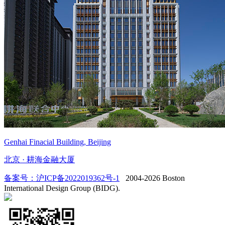
Genhai Finacial Building, Beijing
北京 · 耕海金融大厦
备案号：沪ICP备2022019362号-1
2004-2026 Boston
International Design Group (BIDG).